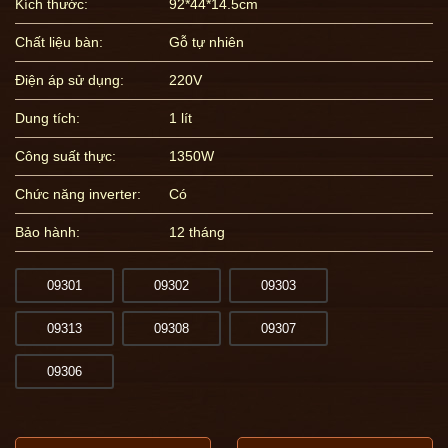
Kích thước:
92*44*14.5cm
Chất liệu bàn:
Gỗ tự nhiên
Điện áp sử dụng:
220V
Dung tích:
1 lít
Công suất thực:
1350W
Chức năng inverter:
Có
Bảo hành:
12 tháng
09301
09302
09303
09313
09308
09307
09306