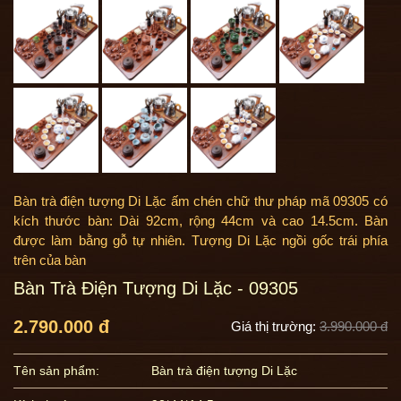
Bàn trà điện tượng Di Lặc ấm chén chữ thư pháp mã 09305 có
kích thước bàn: Dài 92cm, rộng 44cm và cao 14.5cm. Bàn
được làm bằng gỗ tự nhiên. Tượng Di Lặc ngồi gốc trái phía
trên của bàn
Bàn Trà Điện Tượng Di Lặc - 09305
2.790.000 đ
Giá thị trường:
3.990.000 đ
Tên sản phẩm:
Bàn trà điện tượng Di Lặc